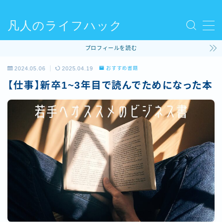
凡人のライフハック
MENU
プロフィールを読む
使ってるモノ
2024.05.06
2025.04.19
おすすめ書籍
【仕事】新卒1~3年目で読んでためになった本
ファッション
ライフハック
コラム
ビリヤード