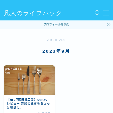
凡人のライフハック
MENU
プロフィールを読む
使ってるモノ
ARCHIVES
ファッション
2023年9月
ライフハック
コラム
ビリヤード
【graf/燕振興工業】sunao
レビュー 普段の食事をちょっ
と贅沢に。