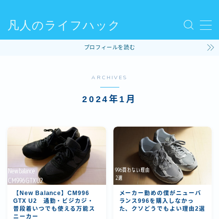
凡人のライフハック
MENU
プロフィールを読む
使ってるモノ
ARCHIVES
ファッション
2024年1月
ライフハック
コラム
ビリヤード
【New Balance】CM996
メーカー勤めの僕がニューバ
GTX U2 通勤・ビジカジ・
ランス996を購入しなかっ
普段着いつでも使える万能ス
た、クソどうでもよい理由2選
ニーカー