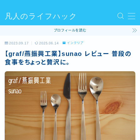
凡人のライフハック
MENU
プロフィールを読む
使ってるモノ
2023.09.17
2025.06.14
インテリア
【graf/燕振興工業】sunao レビュー 普段の
ファッション
食事をちょっと贅沢に。
ライフハック
コラム
ビリヤード