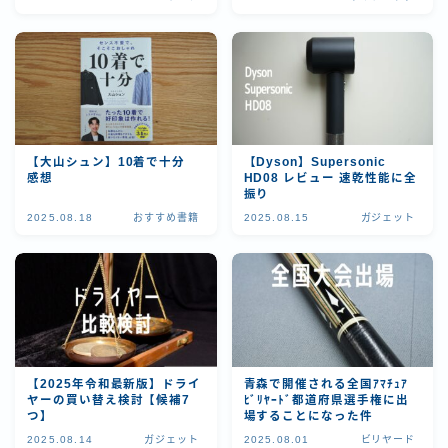
【大山シュン】10着で十分
【Dyson】Supersonic
感想
HD08 レビュー 速乾性能に全
振り
2025.08.18
おすすめ書籍
2025.08.15
ガジェット
【2025年令和最新版】ドライ
青森で開催される全国ｱﾏﾁｭｱ
ヤーの買い替え検討【候補7
ﾋﾞﾘﾔｰﾄﾞ都道府県選手権に出
つ】
場することになった件
2025.08.14
ガジェット
2025.08.01
ビリヤード