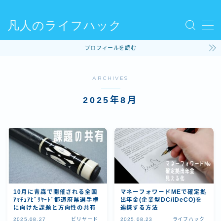
凡人のライフハック
MENU
プロフィールを読む
使ってるモノ
ARCHIVES
ファッション
2025年8月
ライフハック
コラム
ビリヤード
10月に青森で開催される全国
マネーフォワードMEで確定拠
ｱﾏﾁｭｱﾋﾞﾘﾔｰﾄﾞ都道府県選手権
出年金(企業型DC/iDeCO)を
に向けた課題と方向性の共有
連携する方法
2025.08.27
ビリヤード
2025.08.23
ライフハック