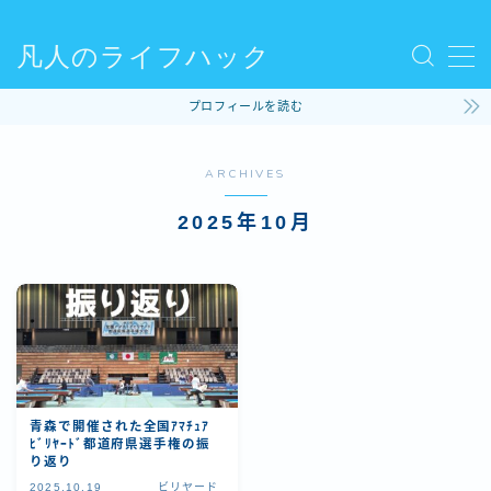
凡人のライフハック
MENU
プロフィールを読む
使ってるモノ
ARCHIVES
ファッション
2025年10月
ライフハック
コラム
ビリヤード
青森で開催された全国ｱﾏﾁｭｱ
ﾋﾞﾘﾔｰﾄﾞ都道府県選手権の振
り返り
2025.10.19
ビリヤード