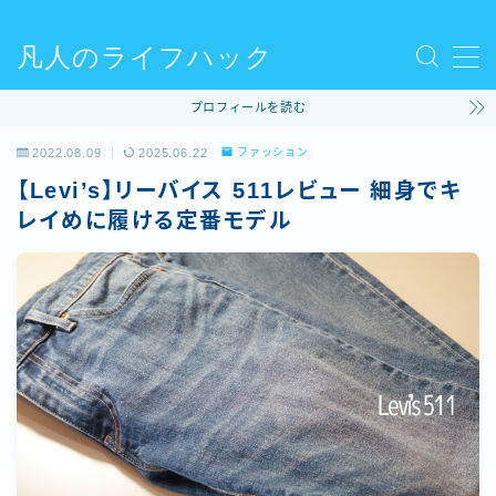
凡人のライフハック
MENU
プロフィールを読む
使ってるモノ
2022.08.09
2025.06.22
ファッション
【Levi’s】リーバイス 511レビュー 細身でキ
ファッション
レイめに履ける定番モデル
ライフハック
コラム
ビリヤード