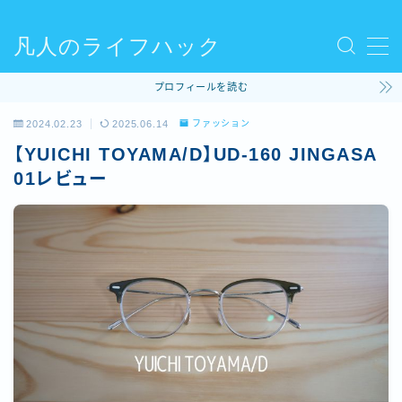
凡人のライフハック
MENU
プロフィールを読む
使ってるモノ
2024.02.23
2025.06.14
ファッション
【YUICHI TOYAMA/D】UD-160 JINGASA
ファッション
01レビュー
ライフハック
コラム
ビリヤード