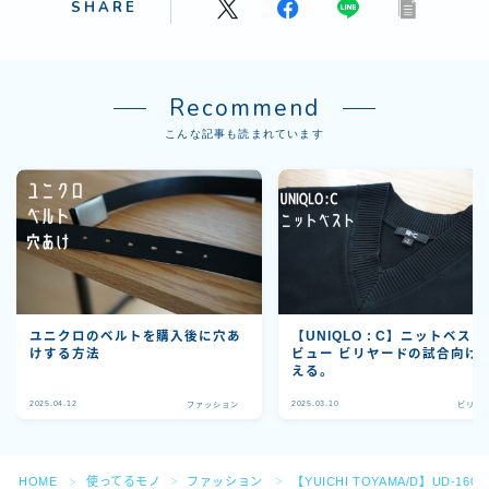
SHARE
Recommend
こんな記事も読まれています
ユニクロのベルトを購入後に穴あ
【UNIQLO : C】ニットベスト
けする方法
ビュー ビリヤードの試合向け
える。
2025.04.12
2025.03.10
ファッション
ビリヤ
Follow Me
HOME
使ってるモノ
ファッション
【YUICHI TOYAMA/D】UD-160
＞
＞
＞