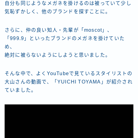
自分も同じようなメガネを掛けるのは被っていて少し
気恥ずかしく、他のブランドを探すことに。
さらに、仲の良い知人・先輩が「moscot」、
「999.9」といったブランドのメガネを掛けていた
め、
絶対に被らないようにしようと思いました。
そんな中で、よくYouTubeで見ているスタイリストの
大山さんの動画で、「YUICHI TOYAMA」が紹介され
ていました。