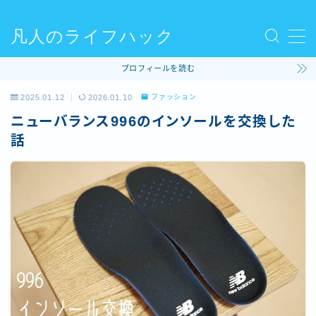
凡人のライフハック
MENU
プロフィールを読む
使ってるモノ
2025.01.12
2026.01.10
ファッション
ニューバランス996のインソールを交換した
ファッション
話
ライフハック
コラム
ビリヤード