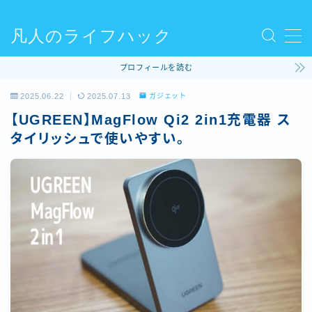
凡人のライフハック
MENU
プロフィールを読む
使ってるモノ
2025.06.22
2025.07.13
ガジェット
【UGREEN】MagFlow Qi2 2in1充電器 ス
ファッション
タイリッシュで使いやすい。
ライフハック
コラム
ビリヤード