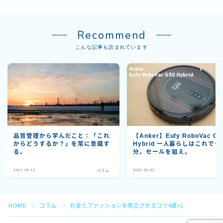
Recommend
こんな記事も読まれています
品質管理から学んだこと：「これ
【Anker】Eufy RoboVac G3
からどうするか？」を常に意識す
Hybrid 一人暮らしはこれで十
る。
分。セールを狙え。
2021.09.12
2026.05.02
コラム
コ
Follow Me
HOME
コラム
お金とファッションを両立させるコツ4選+1
＞
＞