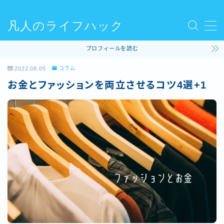
凡人のライフハック
MENU
プロフィールを読む
使ってるモノ
2022.08.05
コラム
お金とファッションを両立させるコツ4選+1
ファッション
ライフハック
コラム
ビリヤード