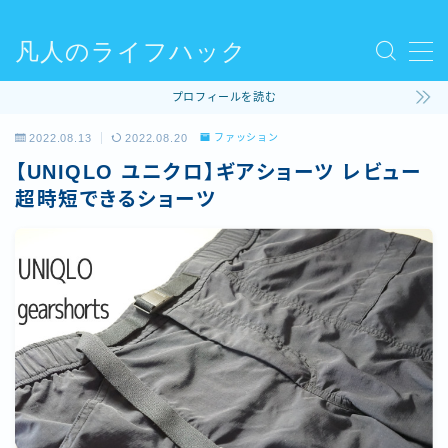
凡人のライフハック
MENU
プロフィールを読む
使ってるモノ
2022.08.13
2022.08.20
ファッション
【UNIQLO ユニクロ】ギアショーツ レビュー
ファッション
超時短できるショーツ
ライフハック
コラム
ビリヤード